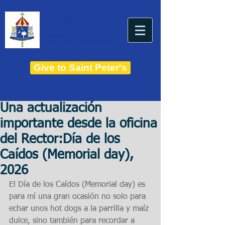
THE BASILICA OF
Saint Peter
ESTABLISHED IN 1821
THE ROMAN CATHOLIC DIOCESE OF CHARLESTON
Give to Saint Peter's
Una actualización
importante desde la oficina
del Rector:Día de los
Caídos (Memorial day),
2026
El Día de los Caídos (Memorial day) es 
para mí una gran ocasión no solo para 
echar unos hot dogs a la parrilla y maíz 
dulce, sino también para recordar a 