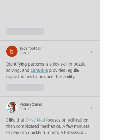
Like
Reply
bros football
Jun 15
Identifying patterns is a key skill in puzzle 
solving, and 
Canuckle
 provides regular 
opportunities to practice that ability.
Like
Reply
yaqian zhang
Jun 15
I like that 
Drive Mad
 focuses on skill rather 
than complicated mechanics. A few minutes 
of play can quickly turn into a full session.