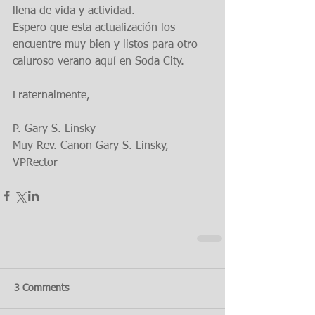
llena de vida y actividad.
Espero que esta actualización los 
encuentre muy bien y listos para otro 
caluroso verano aquí en Soda City.
Fraternalmente,
P. Gary S. Linsky
Muy Rev. Canon Gary S. Linsky, 
VPRector
3 Comments