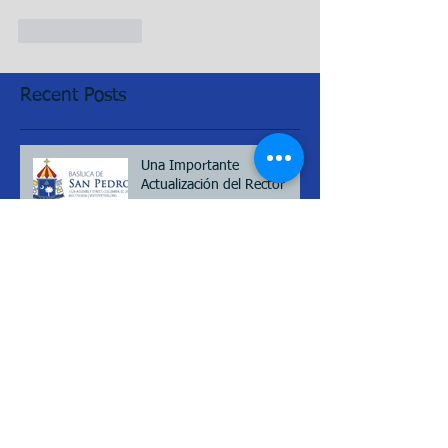
Like
Reply
Recent Posts
Una Importante
Actualización del Rector
An Important Update from
Our Rector
Una actualización
importante desde la oficina
del Rector:Día de los Caídos
(Memorial day), 2026