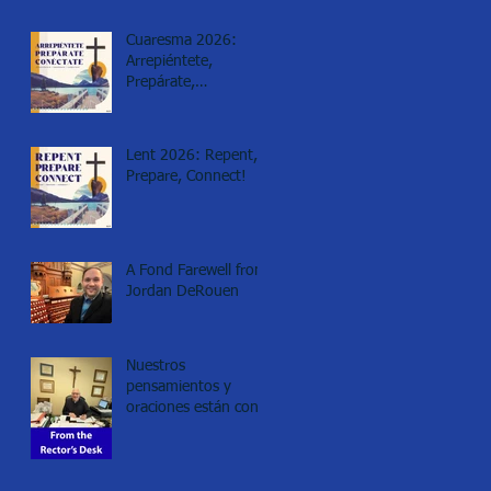
Cuaresma 2026:
Arrepiéntete,
Prepárate,
Conéctate!
Lent 2026: Repent,
Prepare, Connect!
A Fond Farewell from
Jordan DeRouen
Nuestros
pensamientos y
oraciones están con
los de Minneapolis.