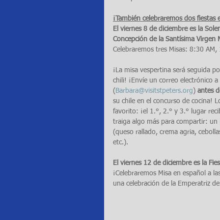
¡También celebraremos dos fiestas e
El viernes 8 de diciembre es la Sol
Concepción de la Santísima Virgen 
Celebraremos tres Misas: 8:30 AM, 
¡La misa vespertina será seguida p
chili! ¡Envíe un correo electrónico
(
Barbara@visitstpeters.org
) 
antes d
su chile en el concurso de cocina! Lo
favorito: ¡el 1.°, 2.° y 3.° lugar rec
traiga algo más para compartir: un po
(queso rallado, crema agria, cebolla
etc.).
El viernes 12 de diciembre es la Fi
¡Celebraremos Misa en español a las
una celebración de la Emperatriz de