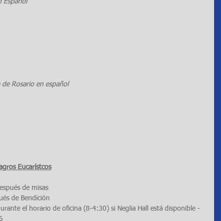
n Español
de Rosario en español
agros Eucarístcos
espués de misas
ués de Bendición
ante el horario de oficina (8-4:30) si Neglia Hall está disponible - 
6