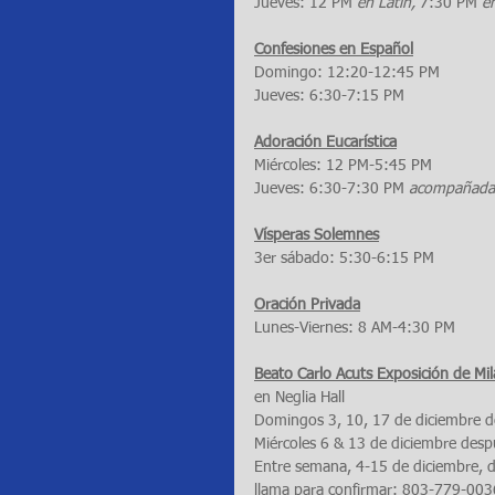
Jueves: 12 PM 
en Latín, 
7:30 PM 
e
Confesiones en Español
Domingo: 12:20-12:45 PM
Jueves: 6:30-7:15 PM
Adoración Eucarística
Miércoles: 12 PM-5:45 PM
Jueves: 6:30-7:30 PM 
acompañada 
Vísperas Solemnes
3er sábado: 5:30-6:15 PM
Oración Privada
Lunes-Viernes: 8 AM-4:30 PM
Beato Carlo Acuts Exposición de Mil
en Neglia Hall
Domingos 3, 10, 17 de diciembre d
Miércoles 6 & 13 de diciembre
desp
Entre semana, 4-15 de diciembre, dur
llama para confirmar: 803-779-003