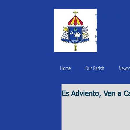
THE BASILIC
Saint
ESTABLISHED IN 182
THE ROMAN CATHOLI
Home
Our Parish
Newc
Es Adviento, Ven a C