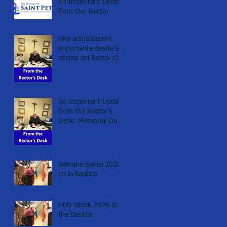
An Important Update
from Our Rector
Una actualización
importante desde la
oficina del Rector:Día
de los Caídos
(Memorial day), 2026
An Important Update
from the Rector's
Desk: Memorial Day
2026
Semana Santa 2026
en la Basílica
Holy Week 2026 at
the Basilica