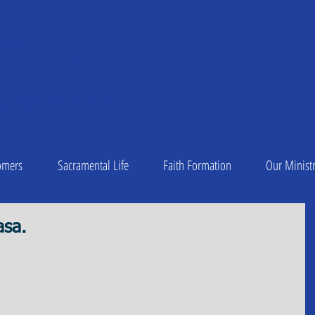
A OF
 Peter
1
C DIOCESE OF CHARLESTON
omers
Sacramental Life
Faith Formation
Our Ministr
asa.