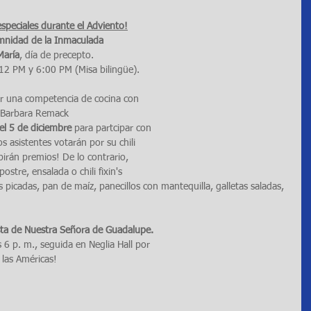
speciales durante el Adviento!
emnidad de la Inmaculada 
María
, día de precepto. 
12 PM y 6:00 PM (Misa bilingüe).
or una competencia de cocina con 
 a Barbara Remack 
el 5 de diciembre
 para partcipar con 
s asistentes votarán por su chili 
ibirán premios! De lo contrario, 
stre, ensalada o chili fixin's 
s picadas, pan de maíz, panecillos con mantequilla, galletas saladas, 
esta de Nuestra Señora de Guadalupe.
 6 p. m., seguida en Neglia Hall por 
 las Américas!